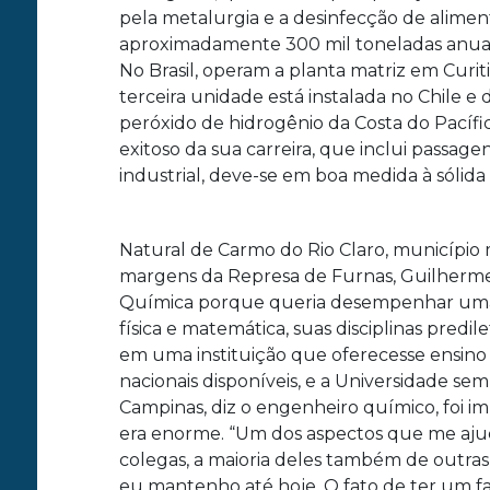
pela metalurgia e a desinfecção de alime
aproximadamente 300 mil toneladas anuais,
No Brasil, operam a planta matriz em Curit
terceira unidade está instalada no Chile 
peróxido de hidrogênio da Costa do Pacíf
exitoso da sua carreira, que inclui passag
industrial, deve-se em boa medida à sóli
Natural de Carmo do Rio Claro, município 
margens da Represa de Furnas, Guilherme
Química porque queria desempenhar uma a
física e matemática, suas disciplinas pred
em uma instituição que oferecesse ensino 
nacionais disponíveis, e a Universidade se
Campinas, diz o engenheiro químico, foi i
era enorme. “Um dos aspectos que me aju
colegas, a maioria deles também de outras 
eu mantenho até hoje. O fato de ter um 