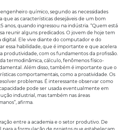
do engenheiro químico, segundo as necessidades
ta que as características desejáveis de um bom
á 25 anos, quando ingressou na indústria. “Quem está
sa reunir alguns predicados. O jovem de hoje tem
 digital. Ele vive diante do computador e do
ar essa habilidade, que é importante e que acelera
a produtividade, com os fundamentos da profissão.
da termodinâmica, cálculo, fenômenos físico-
damental. Além disso, também é importante que o
rísticas comportamentais, como a proatividade. Os
resolver problemas. É interessante observar como
a capacidade pode ser usada eventualmente em
dução industrial, mas também nas áreas
manos”, afirma.
ação entre a academia e o setor produtivo. De
al para a formulação de projetos que estabeleçam