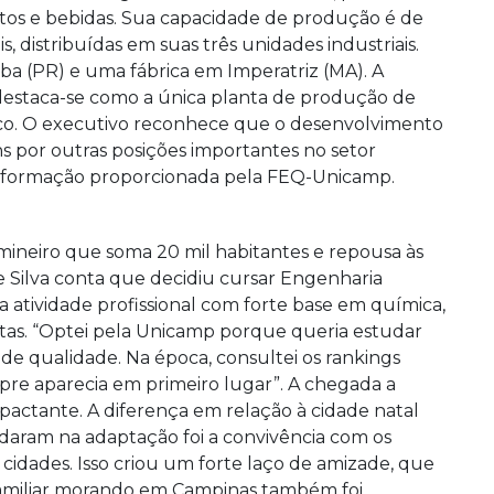
ntos e bebidas. Sua capacidade de produção é de
 distribuídas em suas três unidades industriais.
iba (PR) e uma fábrica em Imperatriz (MA). A
e destaca-se como a única planta de produção de
ico. O executivo reconhece que o desenvolvimento
ens por outras posições importantes no setor
da formação proporcionada pela FEQ-Unicamp.
mineiro que soma 20 mil habitantes e repousa às
 Silva conta que decidiu cursar Engenharia
tividade profissional com forte base em química,
iletas. “Optei pela Unicamp porque queria estudar
de qualidade. Na época, consultei os rankings
mpre aparecia em primeiro lugar”. A chegada a
mpactante. A diferença em relação à cidade natal
daram na adaptação foi a convivência com os
cidades. Isso criou um forte laço de amizade, que
familiar morando em Campinas também foi