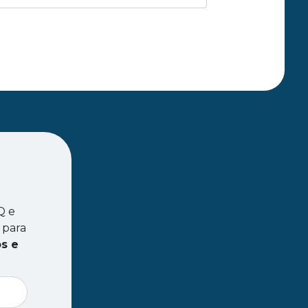
Q e
 para
s e