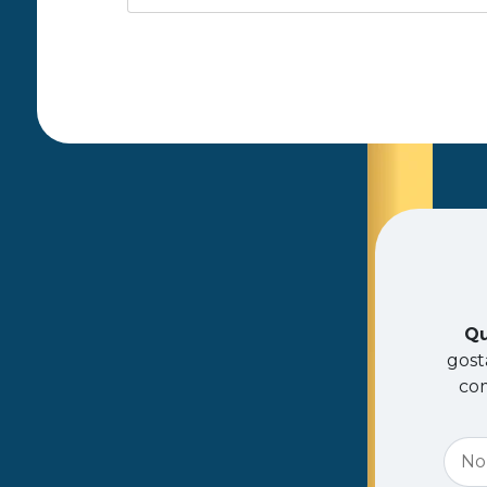
Qu
gost
com