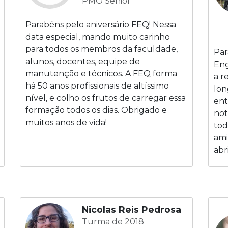
PMO Sênior
Parabéns pelo aniversário FEQ! Nessa
data especial, mando muito carinho
para todos os membros da faculdade,
Par
alunos, docentes, equipe de
Eng
manutenção e técnicos. A FEQ forma
a r
há 50 anos profissionais de altíssimo
lon
nível, e colho os frutos de carregar essa
ent
formação todos os dias. Obrigado e
not
muitos anos de vida!
tod
ami
abr
Nicolas Reis Pedrosa
Turma de 2018