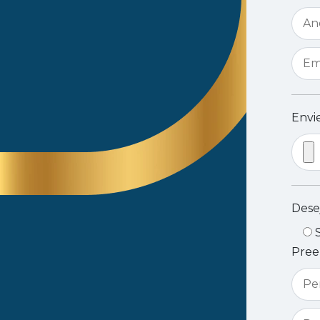
Envi
Desej
Pree