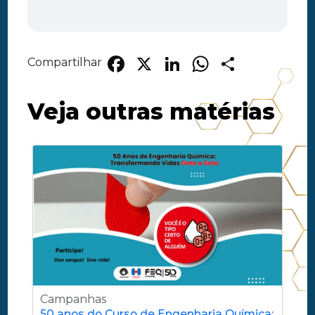
Facebook
X
LinkedIn
WhatsA
Share
Compartilhar
Veja outras matérias
Campanhas
50 anos do Curso de Engenharia Química: