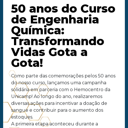
50 anos do Curso
de Engenharia
Química:
Transformando
Vidas Gota a
Gota!
Como parte das comemorações pelos 50 anos
do nosso curso, lançamos uma campanha
solidária em parceria com o Hemocentro da
Unicamp! Ao longo do ano, realizaremos
diversas ações para incentivar a doação de
sangue e contribuir para o aumento dos
estoques.
A primeira etapa aconteceu durante a